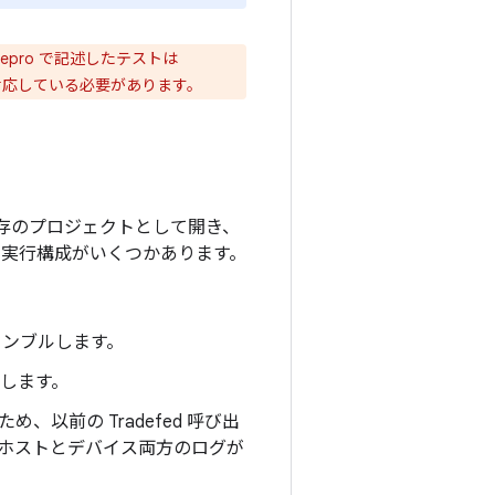
oRepro で記述したテストは
 に対応している必要があります。
を既存のプロジェクトとして開き、
io の実行構成がいくつかあります。
アセンブルします。
ルします。
、以前の Tradefed 呼び出
す。ホストとデバイス両方のログが