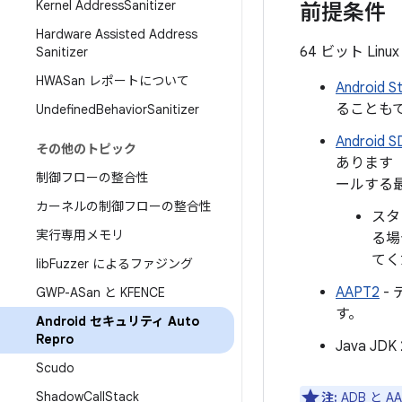
Kernel Address
Sanitizer
前提条件
Hardware Assisted Address
64 ビット Li
Sanitizer
HWASan レポートについて
Android 
ることも
Undefined
Behavior
Sanitizer
Androi
その他のトピック
あります
制御フローの整合性
ールする
カーネルの制御フローの整合性
スタ
実行専用メモリ
る場
てく
lib
Fuzzer によるファジング
AAPT2
-
GWP-ASan と KFENCE
す。
Android セキュリティ Auto
Repro
Java JD
Scudo
Shadow
Call
Stack
注:
ADB と 