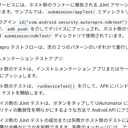
ービスには、ホスト側のランナーに報告される JUnit アサ
きます。サンプルでは、
submission/appTest/
とディレクト
 プラグイン
id("com.android.security.autorepro.ndktest")
で、
adb push
を介してデバイスにプッシュされ、ホスト側の
は
submission/ndkTest/
ディレクトリで使用されています。
oRepro テストフローは、次の 2 つのパターンのいずれかで進行
メンテーション テストアプリ:
ト側のテストは、インストルメンテーション アプリまたはサービ
にプッシュします。
ト側のテストは、
runDeviceTest()
を介して、APK にバン
nit テストを開始します。
イス側の JUnit テストは、ボタンをタップして UIAutomat
リティの脆弱性を明らかにするような方法で Android API に
イス側の JUnit テストの成功または失敗がホスト側のテスト
果が合格かどうかを判断できます。失敗のメッセージには、ア