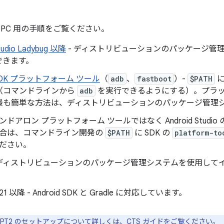
nux PC 用の手順をご覧ください。
Studio Ladybug 以降
- ディストリビューションのパッケージ管
できます。
d SDK プラットフォーム ツール
（
adb
、
fastboot
）-
$PATH
に
（コマンドラインから
adb
を実行できるようにする）。プラッ
最も簡単な方法は、ディストリビューションのパッケージ管理
ンドアロン プラットフォーム ツールではなく Android Studio の
合は、コマンドライン開発の
$PATH
に SDK の
platform-to
ださい。
 ディストリビューションのパッケージ管理システムを使用して
K 21 以降 - Android SDK と Gradle に対応しています。
AAPT2 のセットアップについて詳しくは、
CTS ガイド
をご覧ください。