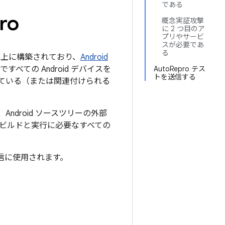
である
ro
概念実証攻撃
に 2 つ目のア
プリやサービ
スが必要であ
る
上に構築されており、
Android
べての Android デバイスを
AutoRepro テス
トを送信する
れている（または関連付けられる
て、Android ソースツリーの外部
ストのビルドと実行に必要なすべての
信に使用されます。