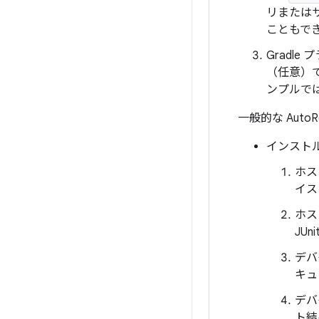
リまたはサ
こともで
Gradle
（任意）
ンプルで
一般的な Aut
インストル
ホス
イス
ホス
JU
デバ
キュ
デバ
ト結