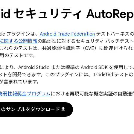
oid セキュリティ Auto
Rep
radle プラグインは、
Android Trade Federation
テストハーネスの
に関する公開情報
の脆弱性に対するセキュリティ パッチテストです
これらのテストは、共通脆弱性識別子（CVE）に関連付けら
用のテストです。
、Android Studio または標準の Android SDK を使用し
ed テストを開発できます。このプラグインには、Tradefed テ
が含まれています。
id 脆弱性報奨金プログラム
における再現可能な概念実証の自動送
download
pro のサンプルをダウンロード