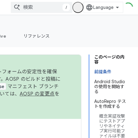
/
ive
リファレンス
このページの内
容
ットフォームの安定性を確保
前提条件
す。AOSP のビルドと投稿に
Android Studio
se
マニフェスト ブランチ
の使用を開始す
る
ついては、
AOSP の変更点
を
AutoRepro テス
トを作成する
概念実証攻撃
にテストアプ
リやネイティ
ブ実行可能フ
ァイルは不要