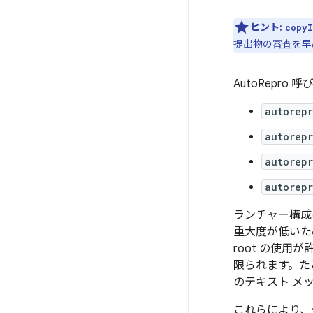
ヒント:
copyI
提出物の審査を早
AutoRepro 
autorep
autorep
autorepr
autorepr
ランチャー構成
重大度が低いた
root の使用
限られます。たと
のテキスト メ
これらにより、テ