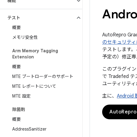
機能
Andr
テスト
概要
AutoRepro G
メモリ安全性
のセキュリティ
テストします。
Arm Memory Tagging
予定の）修正専
Extension
概要
このプラグインにより
で Tradef
MTE ブートローダーのサポート
ユーティリティ
MTE レポートについて
主に、
Andro
MTE 設定
除菌剤
AutoRe
概要
Address
Sanitizer