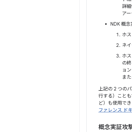
詳細
アー
NDK 概念
ホス
ネイ
ホス
の終
ョン
また
上記の 2 つ
行する）ことも
ど）も使用でき
ファレンス ド
概念実証攻