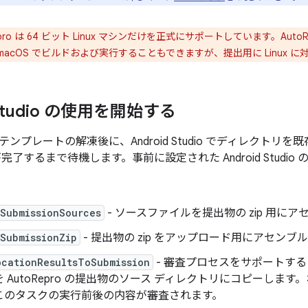
epro は 64 ビット Linux マシンだけを正式にサポートしています。Aut
たは macOS でビルドおよび実行することもできますが、提出用に Linux
 Studio の使用を開始する
ンプレートの解凍後に、Android Studio でディレクトリ
期が完了するまで待機します。事前に設定された Android Stud
eSubmissionSources
- ソースファイルを提出物の zip 用に
SubmissionZip
- 提出物の zip をアップロード用にアセンブ
ocationResultsToSubmission
- 審査プロセスをサポートするため
 AutoRepro の提出物のソース ディレクトリにコピーしま
このタスクの実行前後の内容が審査されます。