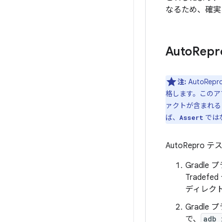
なるため、確実
Auto
Rep
注:
AutoR
格します。このア
ァクトが含まれる
ば、
ではな
Assert
AutoRepro
Gradle
Trade
ディレク
Gradle
で、
adb 