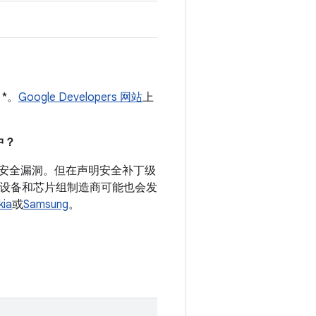
 *。
Google Developers 网站
上
。
中？
录的安全漏洞。但在声明安全补丁级
d 设备和芯片组制造商可能也会发
kia
或
Samsung
。