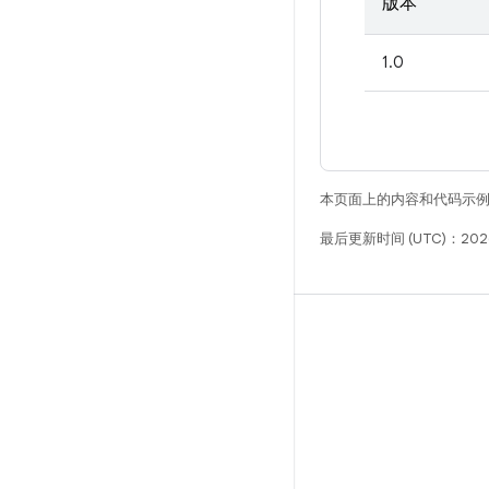
版本
1.0
本页面上的内容和代码示
最后更新时间 (UTC)：202
构建
Android 代码库
要求
下载
预览二进制文件