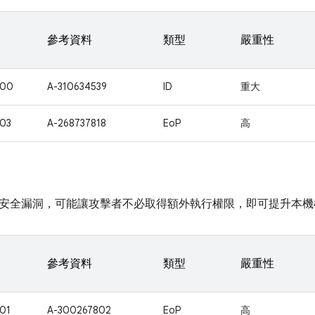
參考資料
類型
嚴重性
700
A-310634539
ID
重大
03
A-268737818
EoP
高
安全漏洞，可能讓攻擊者不必取得額外執行權限，即可提升本機
參考資料
類型
嚴重性
01
A-300267802
EoP
高