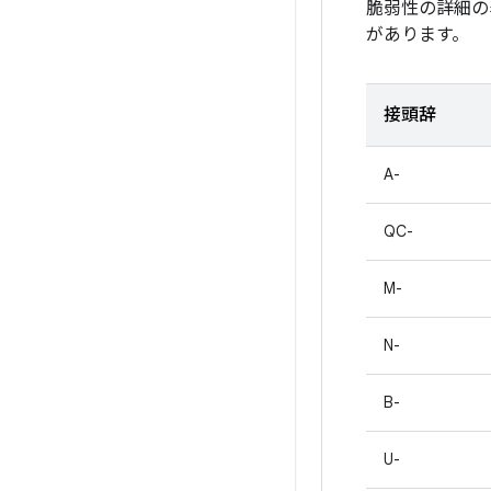
脆弱性の詳細の
があります。
接頭辞
A-
QC-
M-
N-
B-
U-