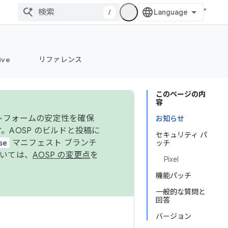
/
ive
リファレンス
このページの内
容
ットフォームの安定性を確保
お知らせ
す。AOSP のビルドと投稿に
セキュリティ パ
se
マニフェスト ブランチ
ッチ
ついては、
AOSP の変更点
を
Pixel
機能パッチ
一般的な質問と
回答
バージョン