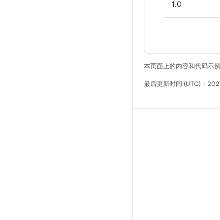
1.0
本页面上的内容和代码示
最后更新时间 (UTC)：202
构建
Android 代码库
要求
下载
预览二进制文件
出厂映像