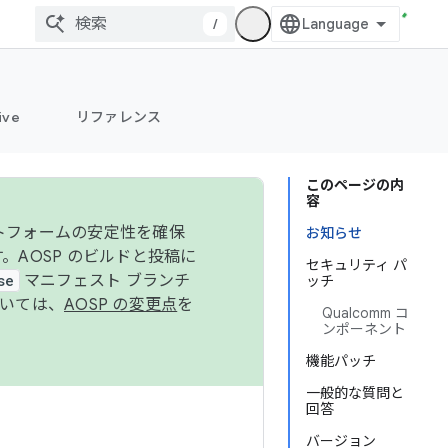
/
ive
リファレンス
このページの内
容
ットフォームの安定性を確保
お知らせ
す。AOSP のビルドと投稿に
セキュリティ パ
se
マニフェスト ブランチ
ッチ
ついては、
AOSP の変更点
を
Qualcomm コ
ンポーネント
機能パッチ
一般的な質問と
回答
バージョン