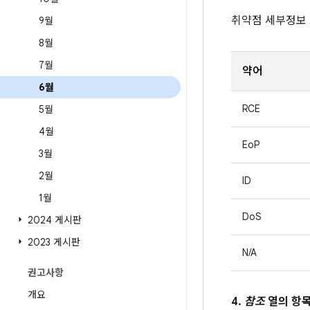
취약점 세부정보
9월
8월
7월
약어
6월
RCE
5월
4월
EoP
3월
2월
ID
1월
DoS
2024 게시판
2023 게시판
N/A
권고사항
개요
4.
참조
열의 항목