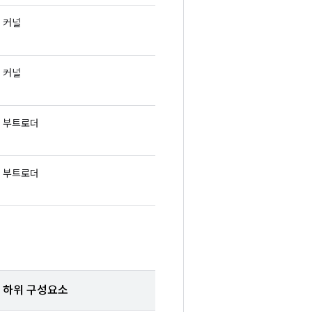
커널
커널
부트로더
부트로더
하위 구성요소