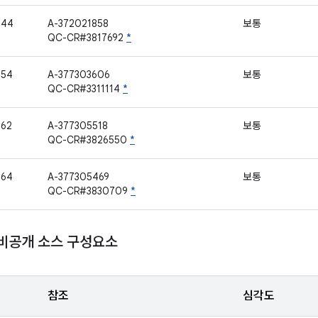
544
A-372021858
보통
QC-CR#3817692
*
554
A-377303606
보통
QC-CR#3311114
*
562
A-377305518
보통
QC-CR#3826550
*
564
A-377305469
보통
QC-CR#3830709
*
 비공개 소스 구성요소
참조
심각도