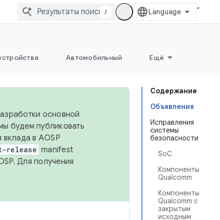
/
устройства
Автомобильный
Ещё
Содержание
Объявления
 разработки основной
Исправления
 мы будем публиковать
системы
я вклада в AOSP
безопасности
t-release
manifest
SoC
OSP. Для получения
Компоненты
Qualcomm
Компоненты
Qualcomm с
закрытым
исходным