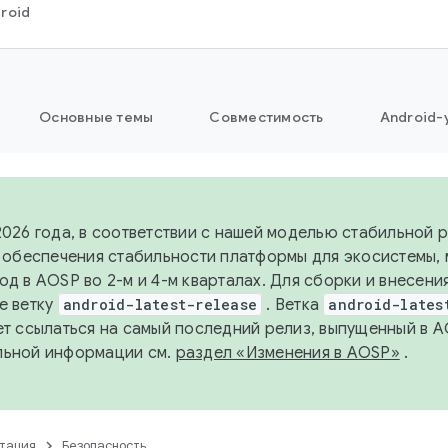
roid
Основные темы
Совместимость
Android-
2026 года, в соответствии с нашей моделью стабильной
я обеспечения стабильности платформы для экосистемы,
од в AOSP во 2-м и 4-м кварталах. Для сборки и внесени
е ветку
android-latest-release
. Ветка
android-lates
ет ссылаться на самый последний релиз, выпущенный в A
льной информации см.
раздел «Изменения в AOSP»
.
тация
Безопасность