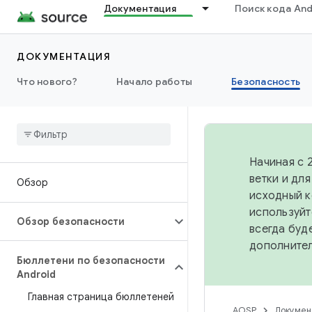
Документация
Поиск кода And
ДОКУМЕНТАЦИЯ
Что нового?
Начало работы
Безопасность
Начиная с 
ветки и дл
Обзор
исходный к
используйт
Обзор безопасности
всегда буд
дополните
Бюллетени по безопасности
Android
Главная страница бюллетеней
AOSP
Докумен