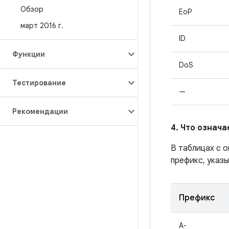
Обзор
EoP
март 2016 г
.
ID
Функции
DoS
Тестирование
—
Рекомендации
4. Что означ
В таблицах с 
префикс, указы
Префикс
A-