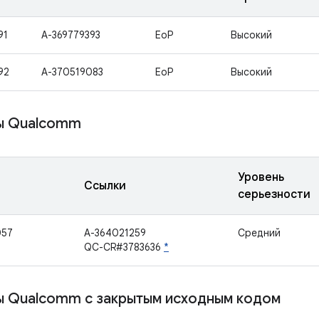
91
A-369779393
EoP
Высокий
92
A-370519083
EoP
Высокий
ы Qualcomm
Уровень
Ссылки
серьезности
057
A-364021259
Средний
QC-CR#3783636
*
 Qualcomm с закрытым исходным кодом