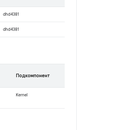
dhd4381
dhd4381
Подкомпонент
Kernel