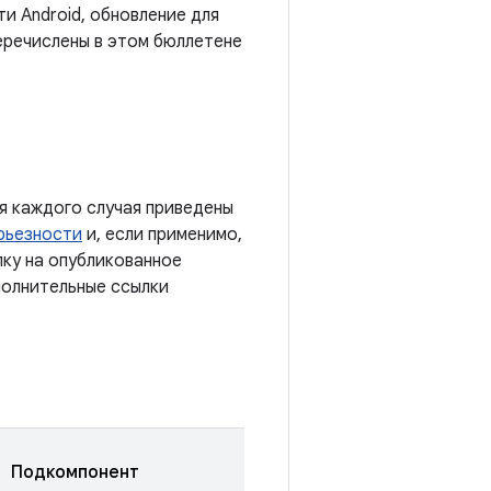
и Android, обновление для
еречислены в этом бюллетене
я каждого случая приведены
рьезности
и, если применимо,
лку на опубликованное
полнительные ссылки
Подкомпонент