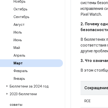
Ноябрь
системы безоп
исправления с
Октябрь
Pixel Watch.
Сентябрь
2. Почему од
Август
безопасности
Июль
В бюллетенях 
Июнь
соответствия 
Май
другие пробле
Апрель
3. Что означ
Март
В этом столбц
Февраль
Январь
Бюллетени за 2024 год
Сокращени
2023 бюллетени
RCE
советы