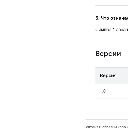
5. Что означ
Символ * означ
Версии
Версия
1.0
Контент и образцы кода