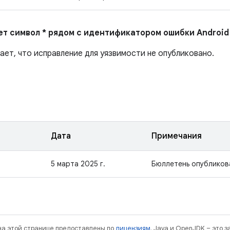
ает символ * рядом с идентификатором ошибки Android
ает, что исправление для уязвимости не опубликовано.
Дата
Примечания
5 марта 2025 г.
Бюллетень опубликов
 на этой странице предоставлены по
лицензиям
. Java и OpenJDK – это 