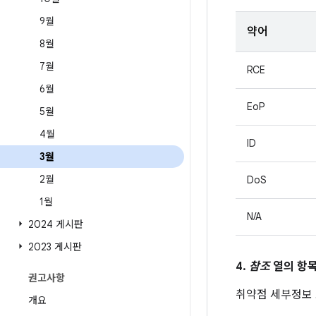
9월
약어
8월
7월
RCE
6월
EoP
5월
4월
ID
3월
2월
DoS
1월
N/A
2024 게시판
2023 게시판
4.
참조
열의 항목
권고사항
취약점 세부정보
개요