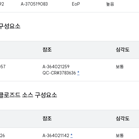
92
A-370519083
EoP
높음
 구성요소
참조
심각도
057
A-364021259
보통
QC-CR#3783636
*
 클로즈드 소스 구성요소
참조
심각도
26
A-364021142
*
보통