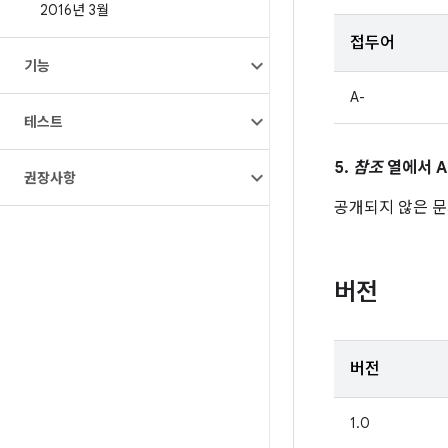
2016년 3월
접두어
기능
A-
테스트
5.
참조
열에서 A
권장사항
공개되지 않은 문제
버전
버전
1.0