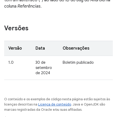
têm um asterisco (*) ao lado do ID do bug do Android na
coluna
Referências
.
Versões
Versão
Data
Observações
1.0
30 de
Boletim publicado
setembro
de 2024
O conteúdo e os exemplos de código nesta página estão sujeitos às
licenças descritas na
Licença de conteúdo
. Java e OpenJDK são
marcas registradas da Oracle e/ou suas afiliadas.