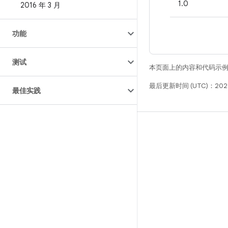
1.0
2016 年 3 月
功能
测试
本页面上的内容和代码示
最后更新时间 (UTC)：202
最佳实践
构建
Android 代码库
要求
下载
预览二进制文件
出厂映像