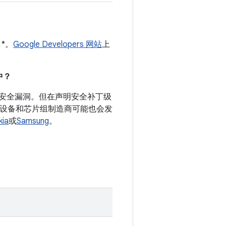
 *。
Google Developers 网站
上
。
中？
录的安全漏洞。但在声明安全补丁级
d 设备和芯片组制造商可能也会发
kia
或
Samsung
。