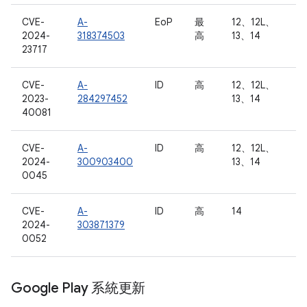
CVE-
A-
EoP
最
12、12L、
2024-
318374503
高
13、14
23717
CVE-
A-
ID
高
12、12L、
2023-
284297452
13、14
40081
CVE-
A-
ID
高
12、12L、
2024-
300903400
13、14
0045
CVE-
A-
ID
高
14
2024-
303871379
0052
Google Play 系統更新