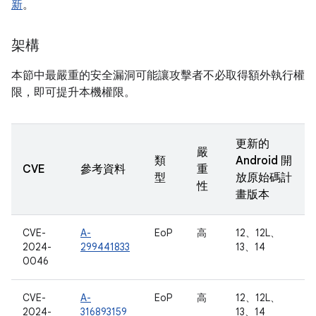
新
。
架構
本節中最嚴重的安全漏洞可能讓攻擊者不必取得額外執行權
限，即可提升本機權限。
更新的
嚴
類
Android 開
CVE
參考資料
重
型
放原始碼計
性
畫版本
CVE-
A-
EoP
高
12、12L、
2024-
299441833
13、14
0046
CVE-
A-
EoP
高
12、12L、
2024-
316893159
13、14