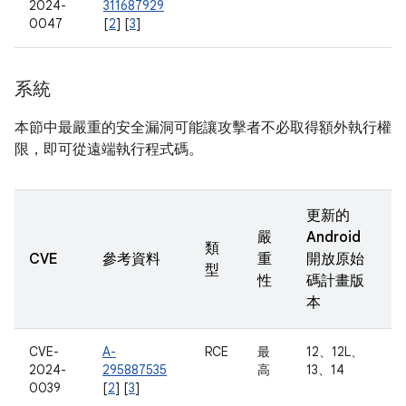
2024-
311687929
0047
[
2
] [
3
]
系統
本節中最嚴重的安全漏洞可能讓攻擊者不必取得額外執行權
限，即可從遠端執行程式碼。
更新的
嚴
Android
類
CVE
參考資料
重
開放原始
型
性
碼計畫版
本
CVE-
A-
RCE
最
12、12L、
2024-
295887535
高
13、14
0039
[
2
] [
3
]