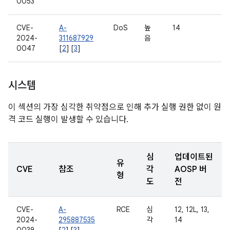
0053
CVE-
A-
DoS
높
14
2024-
311687929
음
0047
[
2
] [
3
]
시스템
이 섹션의 가장 심각한 취약점으로 인해 추가 실행 권한 없이 원
격 코드 실행이 발생할 수 있습니다.
심
업데이트된
유
CVE
참조
각
AOSP 버
형
도
전
CVE-
A-
RCE
심
12, 12L, 13,
2024-
295887535
각
14