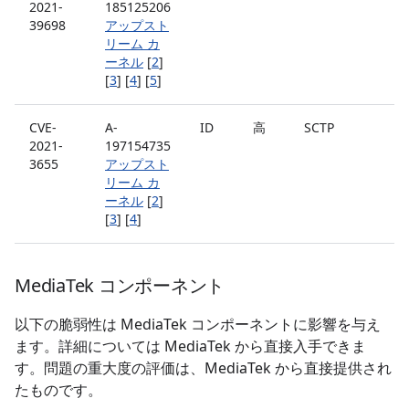
2021-
185125206
39698
アップスト
リーム カ
ーネル
[
2
]
[
3
] [
4
] [
5
]
CVE-
A-
ID
高
SCTP
2021-
197154735
3655
アップスト
リーム カ
ーネル
[
2
]
[
3
] [
4
]
Media
Tek コンポーネント
以下の脆弱性は MediaTek コンポーネントに影響を与え
ます。詳細については MediaTek から直接入手できま
す。問題の重大度の評価は、MediaTek から直接提供され
たものです。