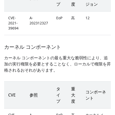
プ
度
ジョン
CVE-
A-
EoP
高
12
2021-
202312327
39694
カーネル コンポーネント
カーネル コンポーネントの最も重大な脆弱性により、追
加の実行権限を必要とすることなく、ローカルで権限を昇
格されるおそれがあります。
タ
重
コンポーネ
CVE
参照
イ
大
ント
プ
度
CVE-
A-
EoP
高
カーネルメ