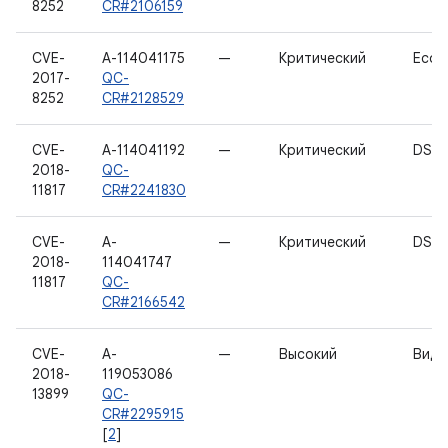
8252
CR#2106159
CVE-
A-114041175
—
Критический
EcoS
2017-
QC-
8252
CR#2128529
CVE-
A-114041192
—
Критический
DSP_
2018-
QC-
11817
CR#2241830
CVE-
A-
—
Критический
DSP_
2018-
114041747
11817
QC-
CR#2166542
CVE-
A-
—
Высокий
Виде
2018-
119053086
13899
QC-
CR#2295915
[
2
]