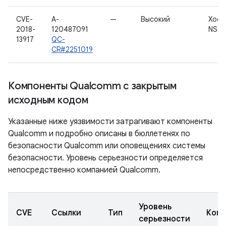
CVE-
A-
—
Высокий
Хост
2018-
120487091
NSS
13917
QC-
CR#2251019
Компоненты Qualcomm с закрытым
исходным кодом
Указанные ниже уязвимости затрагивают компоненты
Qualcomm и подробно описаны в бюллетенях по
безопасности Qualcomm или оповещениях системы
безопасности. Уровень серьезности определяется
непосредственно компанией Qualcomm.
Уровень
CVE
Ссылки
Тип
Комп
серьезности