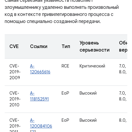
Самая серьезная уязвимость позволяет
злоумышленнику удаленно выполнять произвольный
код в контексте привилегированного процесса с
помощью специально созданной передачи.
Уровень
Обно
CVE
Ссылки
Тип
серьезности
верс
CVE-
A-
RCE
Критический
7.0, 7.1
2019-
120665616
8.0, 8.
2009
CVE-
A-
EoP
Высокий
7.0, 7.1
2019-
118152591
8.0, 8.
2010
CVE-
A-
EoP
Высокий
8.0, 8.
2019-
120084106