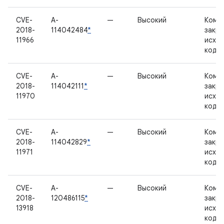
CVE-
A-
—
Высокий
Комп
2018-
114042484
*
закр
11966
исхо
кодо
CVE-
A-
—
Высокий
Комп
2018-
114042111
*
закр
11970
исхо
кодо
CVE-
A-
—
Высокий
Комп
2018-
114042829
*
закр
11971
исхо
кодо
CVE-
A-
—
Высокий
Комп
2018-
120486115
*
закр
13918
исхо
кодо