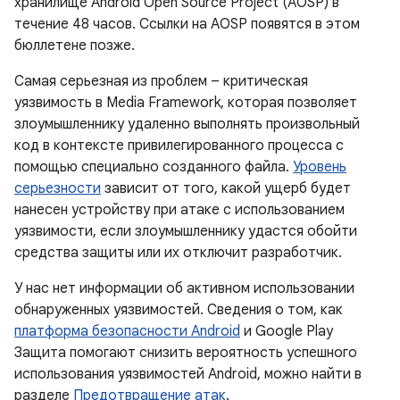
хранилище Android Open Source Project (AOSP) в
течение 48 часов. Ссылки на AOSP появятся в этом
бюллетене позже.
Самая серьезная из проблем – критическая
уязвимость в Media Framework, которая позволяет
злоумышленнику удаленно выполнять произвольный
код в контексте привилегированного процесса с
помощью специально созданного файла.
Уровень
серьезности
зависит от того, какой ущерб будет
нанесен устройству при атаке с использованием
уязвимости, если злоумышленнику удастся обойти
средства защиты или их отключит разработчик.
У нас нет информации об активном использовании
обнаруженных уязвимостей. Сведения о том, как
платформа безопасности Android
и Google Play
Защита помогают снизить вероятность успешного
использования уязвимостей Android, можно найти в
разделе
Предотвращение атак
.