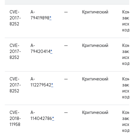
CVE-
A-
—
Критический
Комп
2017-
79419898
*
закр
8252
исхо
кодо
CVE-
A-
—
Критический
Комп
2017-
79420414
*
закр
8252
исхо
кодо
CVE-
A-
—
Критический
Комп
2017-
112279542
*
закр
8252
исхо
кодо
CVE-
A-
—
Критический
Комп
2018-
114042786
*
закр
11958
исхо
кодо