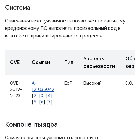
Система
Описанная ниже уязвимость позволяет локальному
вредоносному ПО выполнять произвольный код в
контексте привилегированного процесса.
Уровень
Обно
CVE
Ссылки
Тип
серьезности
верс
CVE-
A-
EoP
Высокий
8.0, 8.1
2019-
121035042
2023
[
2
] [
3
] [
4
]
[
5
] [
6
] [
7
]
Компоненты ядра
Самая серьезная уязвимость позволяет