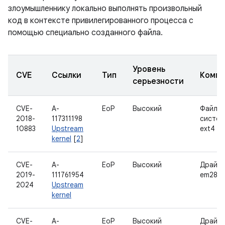
злоумышленнику локально выполнять произвольный
код в контексте привилегированного процесса с
помощью специально созданного файла.
Уровень
CVE
Ссылки
Тип
Компо
серьезности
CVE-
A-
EoP
Высокий
Файло
2018-
117311198
систем
10883
Upstream
ext4
kernel
[
2
]
CVE-
A-
EoP
Высокий
Драйв
2019-
111761954
em28xx
2024
Upstream
kernel
CVE-
A-
EoP
Высокий
Драйв