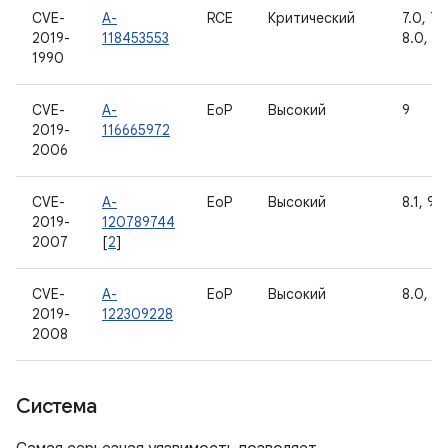
CVE-
A-
RCE
Критический
7.0, 7.1.
2019-
118453553
8.0, 8.1
1990
CVE-
A-
EoP
Высокий
9
2019-
116665972
2006
CVE-
A-
EoP
Высокий
8.1, 9
2019-
120789744
2007
[
2
]
CVE-
A-
EoP
Высокий
8.0, 8.1
2019-
122309228
2008
Система