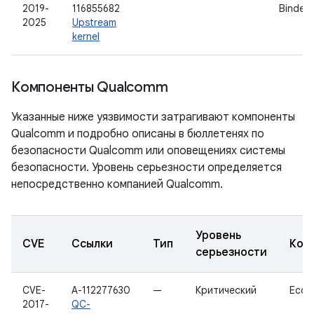
2019-
116855682
Binder
2025
Upstream
kernel
Компоненты Qualcomm
Указанные ниже уязвимости затрагивают компоненты
Qualcomm и подробно описаны в бюллетенях по
безопасности Qualcomm или оповещениях системы
безопасности. Уровень серьезности определяется
непосредственно компанией Qualcomm.
Уровень
CVE
Ссылки
Тип
Ком
серьезности
CVE-
A-112277630
—
Критический
EcoS
2017-
QC-