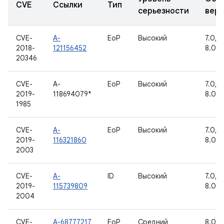
CVE
Ссылки
Тип
серьезности
вер
CVE-
A-
EoP
Высокий
7.0, 7.
2018-
121156452
8.0, 8
20346
CVE-
A-
EoP
Высокий
7.0, 7.
2019-
118694079*
8.0
1985
CVE-
A-
EoP
Высокий
7.0, 7.
2019-
116321860
8.0, 8
2003
CVE-
A-
ID
Высокий
7.0, 7.
2019-
115739809
8.0, 8
2004
CVE-
A-68777217
EoP
Средний
8.0, 8