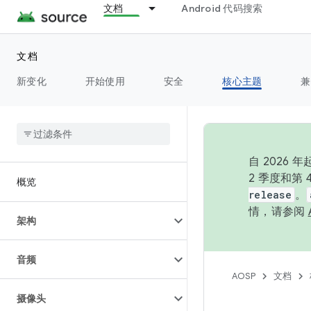
文档
Android 代码搜索
文档
新变化
开始使用
安全
核心主题
兼
自 202
2 季度和第
概览
release
。
情，请参阅
架构
音频
AOSP
文档
摄像头