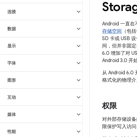
Stora
连接
Android 
数据
存储空间
（包括
SD 卡或 US
间，但并非固定在设
显示
6.0 增加了
Android 3.
字体
从 Android 6.
格式化的物理介质
图形
互动
权限
媒体
对外部存储设备的访
限保护写入访问。从
性能