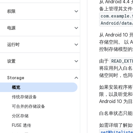
从 Androi
备上管理其文件
权限
com.example.
Android/data
电源
从 Android
存储空间。
以 
运行时
控制存储模型
由于
READ_EXT
设置
将应用列入白名
储空间时，也同
Storage
如果安装程序将
概览
限，以及听觉和视
传统存储设备
Android 
可合并的存储设备
白名单状态只能
分区存储
如需详细了解
FUSE 透传
setWhitelist