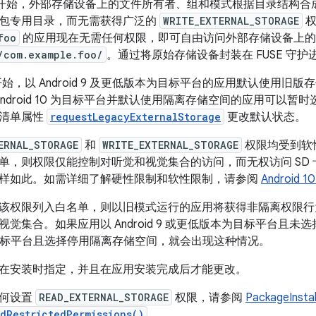
d 4.4 开始，外部存储设备上的文件所有者、组和模式根据目录结
包专用目录，而无需获得广泛的
WRITE_EXTERNAL_STORAGE
权
foo
的应用现在无需任何权限，即可自由访问外部存储设备上的
/com.example.foo/
。通过将原始存储设备封装在 FUSE 守
 10 开始，以 Android 9 及更低版本为目标平台的应用默认使
Android 10 为目标平台并默认使用隔离存储空间的应用可以
的清单属性
requestLegacyExternalStorage
更改默认状态。
ERNAL_STORAGE
和
WRITE_EXTERNAL_STORAGE
权限均受到软
单，则权限仅能控制对听觉和视觉集合的访问，而无权访问 SD
样如此。如需详细了解硬性限制和软性限制，请参阅
Androi
该权限列入白名单，则以旧模式运行的应用将获得非隔离权限行为
觉集合。如果应用以 Android 9 或更低版本为目标平台且
10 为目标平台且选择停用隔离存储空间，就会出现这种情况。
在安装时指定，并且在应用安装完成后才能更改。
如何设置
READ_EXTERNAL_STORAGE
权限，请参阅
PackageInsta
edRestrictedPermissions()
。