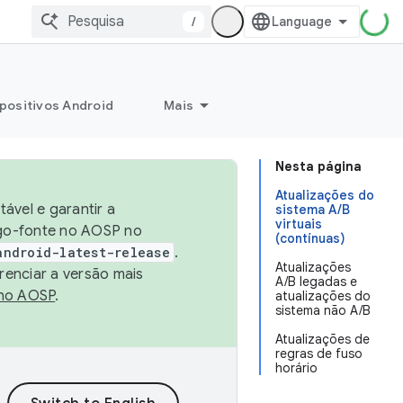
/
positivos Android
Mais
Nesta página
Atualizações do
ável e garantir a
sistema A/B
virtuais
igo-fonte no AOSP no
(contínuas)
android-latest-release
.
Atualizações
renciar a versão mais
A/B legadas e
no AOSP
.
atualizações do
sistema não A/B
Atualizações de
regras de fuso
horário