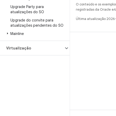
O conteúdo e os exemplos 
Upgrade Party para
registradas da Oracle e/o
atualizações do SO
Última atualização 2026
Upgrade do convite para
atualizações pendentes do SO
Mainline
CRIAR
Virtualização
Repositório do Android
Requisitos
Como fazer o download
Visualizar códigos binários
Imagens de fábrica
Códigos binários do driver
GitHub