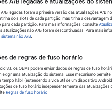
ões A
/
B legadas e atualizações do sist
 A/B legadas foram a primeira versão das atualizações A/B n
tinha dois slots de cada partição, mas tinha a desvantagem 
para cada partição. Para mais informações, consulte
Atuali
as atualizações não A/B foram descontinuadas. Para mais inf
o sistema não A/B
.
ões de regras de fuso horário
roid 8.1, os OEMs podem enviar dados de regras de fuso horári
m exigir uma atualização do sistema. Esse mecanismo permite
 tempo hábil (estendendo a vida útil de um dispositivo Andro
izações de fuso horário independentemente das atualizações
ulte
Regras de fuso horário
.