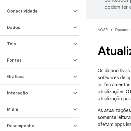
conteúdos p
podem ter e
Conectividade
Dados
AOSP
Documen
Tela
Atual
Fontes
Os dispositivos
Gráficos
softwares de ap
as ferramentas 
atualizações OT
Interação
atualização par
Mídia
As atualizações
somente leitura
afetam apps ins
Desempenho