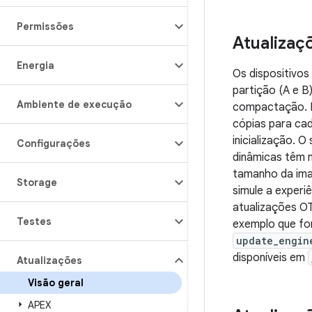
Permissões
Atualizaç
Energia
Os dispositivo
partição (A e B
Ambiente de execução
compactação. E
cópias para cad
inicialização. O
Configurações
dinâmicas têm 
tamanho da ima
Storage
simule a experi
atualizações OT
Testes
exemplo que for
update_engin
disponíveis em
Atualizações
Visão geral
APEX