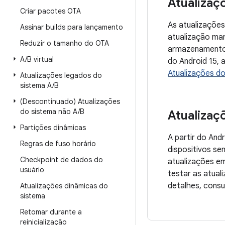
Atualizaç
Criar pacotes OTA
As atualizações
Assinar builds para lançamento
atualização man
Reduzir o tamanho do OTA
armazenamento 
A
/
B virtual
do Android 15, 
Atualizações d
Atualizações legados do
sistema A
/
B
(Descontinuado) Atualizações
do sistema não A
/
B
Atualizaç
Partições dinâmicas
A partir do And
Regras de fuso horário
dispositivos se
Checkpoint de dados do
atualizações em
usuário
testar as atual
detalhes, cons
Atualizações dinâmicas do
sistema
Retomar durante a
reinicialização