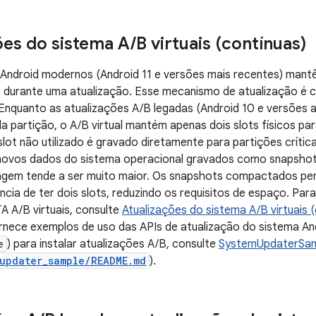
ões do sistema A
/
B virtuais (contínuas)
s Android modernos (Android 11 e versões mais recentes) man
) durante uma atualização. Esse mecanismo de atualização é 
nquanto as atualizações A/B legadas (Android 10 e versões 
a partição, o A/B virtual mantém apenas dois slots físicos par
 slot não utilizado é gravado diretamente para partições crítica
novos dados do sistema operacional gravados como snapshot
gem tende a ser muito maior. Os snapshots compactados per
ência de ter dois slots, reduzindo os requisitos de espaço. Pa
A A/B virtuais, consulte
Atualizações do sistema A/B virtuais 
nece exemplos de uso das APIs de atualização do sistema And
e
) para instalar atualizações A/B, consulte
SystemUpdaterSa
updater_sample/README.md
).