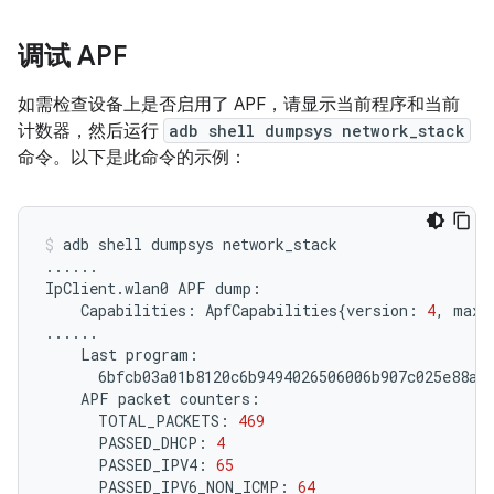
调试 APF
如需检查设备上是否启用了 APF，请显示当前程序和当前
计数器，然后运行
adb shell dumpsys network_stack
命令。以下是此命令的示例：
adb
shell
dumpsys
network_stack

......

IpClient.wlan0
APF
Capabilities:
ApfCapabilities
{
version:
4
,
maxS
Last
APF
packet
TOTAL_PACKETS:
469
PASSED_DHCP:
4
PASSED_IPV4:
65
PASSED_IPV6_NON_ICMP:
64