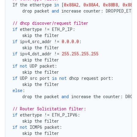
If
the
ethertype
in
[
0x88A2
,
0x88A4
,
0x88B8
,
0x88C
drop
packet
and
increase
counter
:
DROPPED_ETHE
// dhcp discover/request filter
if
ethertype
!=
ETH_P_IP
:
skip
the
filter
if
ipv4_src_addr
!=
0.0.0.0
:
skip
the
filter
if
ipv4_dst_addr
!=
255.255.255.255
skip
the
filter
if
not
UDP
packet
:
skip
the
filter
if
UDP
src
port
is
not
dhcp
request
port
:
skip
the
filter
else
:
drop
the
packet
and
increase
the
counter
:
DROP
// Router Solicitation filter:
if
ethertype
!=
ETH_P_IPV6
:
skip
the
filter
if
not
ICMP6
packet
:
skip
the
filter