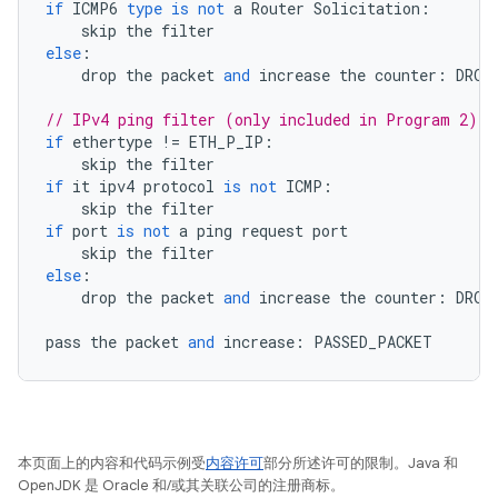
if
ICMP6
type
is
not
a
Router
Solicitation
:
skip
the
filter
else
:
drop
the
packet
and
increase
the
counter
:
DROP
// IPv4 ping filter (only included in Program 2)
if
ethertype
!=
ETH_P_IP
:
skip
the
filter
if
it
ipv4
protocol
is
not
ICMP
:
skip
the
filter
if
port
is
not
a
ping
request
port
skip
the
filter
else
:
drop
the
packet
and
increase
the
counter
:
DROP
pass
the
packet
and
increase
:
PASSED_PACKET
本页面上的内容和代码示例受
内容许可
部分所述许可的限制。Java 和
OpenJDK 是 Oracle 和/或其关联公司的注册商标。