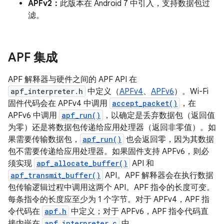
APFv2：
此版本在 Android 7 中引入，支持数据包过
滤。
APF 集成
APF 解释器与硬件之间的 APF API 在
apf_interpreter.h
中定义（
APFv4
、
APFv6
）。Wi-Fi
固件代码会在 APFv4 中调用
accept_packet()
，在
APFv6 中调用
apf_run()
，以确定是丢弃数据包（返回值
为零）还是将数据包传递给应用处理器（返回非零值）。如
果需要传输数据包，
apf_run()
也会返回零，因为其数据
包不需要传递给应用处理器。如果固件支持 APFv6，则必
须实现
apf_allocate_buffer()
API 和
apf_transmit_buffer()
API。APF 解释器会在执行数据
包传输逻辑过程中调用这两个 API。APF 指令的长度可变。
每条指令的长度应至少为 1 个字节。对于 APFv4，APF 指
令代码在
apf.h
中定义；对于 APFv6，APF 指令代码直
接内嵌在
apf_interpreter.c
中。