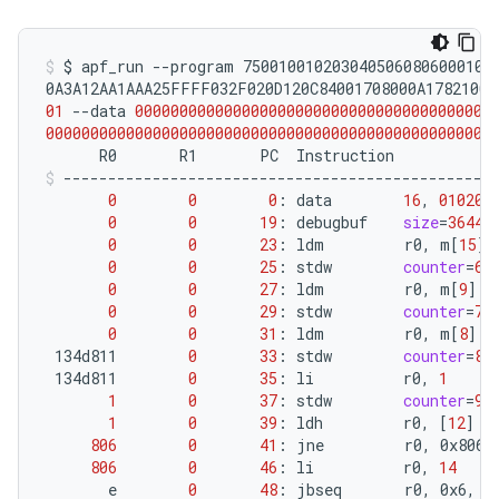
$
apf_run
--program
7500100102030405060806000108
0A3A12AA1AAA25FFFF032F020D120C84001708000A17821006
01
--data
0000000000000000000000000000000000000000
00000000000000000000000000000000000000000000000000
R0
R1
PC
Instruction
0
0
0
:
data
16
,
010203
0
0
19
:
debugbuf
size
=
3644
0
0
23
:
ldm
r0,
m
[
15
]
0
0
25
:
stdw
counter
=
6
,
0
0
27
:
ldm
r0,
m
[
9
]
0
0
29
:
stdw
counter
=
7
,
0
0
31
:
ldm
r0,
m
[
8
]
134d811
0
33
:
stdw
counter
=
8
,
134d811
0
35
:
li
r0,
1
1
0
37
:
stdw
counter
=
9
,
1
0
39
:
ldh
r0,
[
12
]
806
0
41
:
jne
r0,
0x806,
806
0
46
:
li
r0,
14
e
0
48
:
jbseq
r0,
0x6,
5