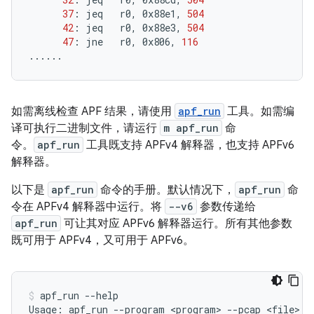
37
:
jeq
r0,
0x88e1,
504
42
:
jeq
r0,
0x88e3,
504
47
:
jne
r0,
0x806,
116
......
如需离线检查 APF 结果，请使用
apf_run
工具。如需编
译可执行二进制文件，请运行
m apf_run
命
令。
apf_run
工具既支持 APFv4 解释器，也支持 APFv6
解释器。
以下是
apf_run
命令的手册。默认情况下，
apf_run
命
令在 APFv4 解释器中运行。将
--v6
参数传递给
apf_run
可让其对应 APFv6 解释器运行。所有其他参数
既可用于 APFv4，又可用于 APFv6。
apf_run
--help

Usage:
apf_run
--program
<program>
--pcap
<file>
|
-