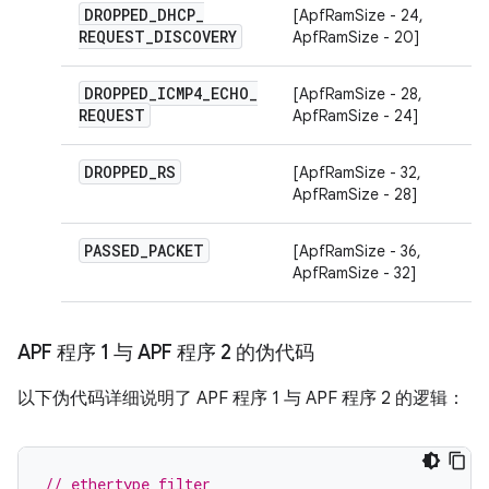
DROPPED
_
DHCP
_
[ApfRamSize - 24,
REQUEST
_
DISCOVERY
ApfRamSize - 20]
DROPPED
_
ICMP4
_
ECHO
_
[ApfRamSize - 28,
REQUEST
ApfRamSize - 24]
DROPPED
_
RS
[ApfRamSize - 32,
ApfRamSize - 28]
PASSED
_
PACKET
[ApfRamSize - 36,
ApfRamSize - 32]
APF 程序 1 与 APF 程序 2 的伪代码
以下伪代码详细说明了 APF 程序 1 与 APF 程序 2 的逻辑：
// ethertype filter