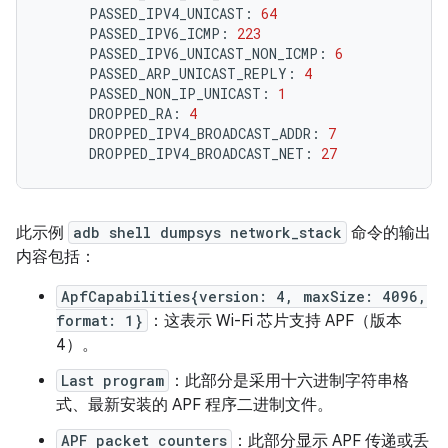
PASSED_IPV4_UNICAST:
64
PASSED_IPV6_ICMP:
223
PASSED_IPV6_UNICAST_NON_ICMP:
6
PASSED_ARP_UNICAST_REPLY:
4
PASSED_NON_IP_UNICAST:
1
DROPPED_RA:
4
DROPPED_IPV4_BROADCAST_ADDR:
7
DROPPED_IPV4_BROADCAST_NET:
27
此示例
adb shell dumpsys network_stack
命令的输出
内容包括：
ApfCapabilities{version: 4, maxSize: 4096,
format: 1}
：这表示 Wi-Fi 芯片支持 APF（版本
4）。
Last program
：此部分是采用十六进制字符串格
式、最新安装的 APF 程序二进制文件。
APF packet counters
：此部分显示 APF 传递或丢