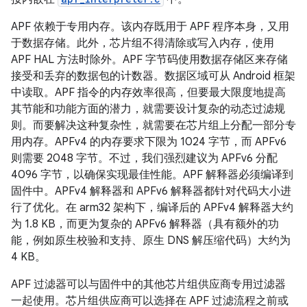
APF 依赖于专用内存。该内存既用于 APF 程序本身，又用
于数据存储。此外，芯片组不得清除或写入内存，使用
APF HAL 方法时除外。APF 字节码使用数据存储区来存储
接受和丢弃的数据包的计数器。数据区域可从 Android 框架
中读取。APF 指令的内存效率很高，但要最大限度地提高
其节能和功能方面的潜力，就需要设计复杂的动态过滤规
则。而要解决这种复杂性，就需要在芯片组上分配一部分专
用内存。APFv4 的内存要求下限为 1024 字节，而 APFv6
则需要 2048 字节。不过，我们强烈建议为 APFv6 分配
4096 字节，以确保实现最佳性能。APF 解释器必须编译到
固件中。APFv4 解释器和 APFv6 解释器都针对代码大小进
行了优化。在 arm32 架构下，编译后的 APFv4 解释器大约
为 1.8 KB，而更为复杂的 APFv6 解释器（具有额外的功
能，例如原生校验和支持、原生 DNS 解压缩代码）大约为
4 KB。
APF 过滤器可以与固件中的其他芯片组供应商专用过滤器
一起使用。芯片组供应商可以选择在 APF 过滤流程之前或