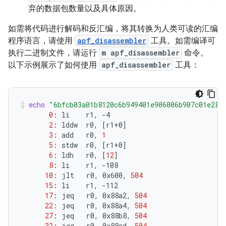
弃的数据包数量以及具体原因。
如需将代码进行解码和反汇编，将其转换为人类可读的汇编
程序语言，请使用
apf_disassembler
工具。如需编译可
执行二进制文件，请运行
m apf_disassembler
命令。
以下示例展示了如何使用
apf_disassembler
工具：
echo
"6bfcb03a01b8120c6b949401e906006b907c01e288
0
:
li
r1,
2
:
lddw
r0,
[
r1+0
]
3
:
add
r0,
1
5
:
stdw
r0,
[
r1+0
]
6
:
ldh
r0,
[
12
]
8
:
li
r1,
10
:
jlt
r0,
0x600,
504
15
:
li
r1,
17
:
jeq
r0,
0x88a2,
504
22
:
jeq
r0,
0x88a4,
504
27
:
jeq
r0,
0x88b8,
504
32
:
jeq
r0,
0x88cd,
504