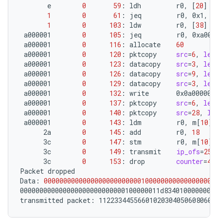
e
0
59
:
ldh
r0,
[
20
]
1
0
61
:
jeq
r0,
0x1,
1
1
0
103
:
ldw
r0,
[
38
]
a000001
0
105
:
jeq
r0,
0xa000
a000001
0
116
:
allocate
60
a000001
0
120
:
pktcopy
src
=
6
,
len
a000001
0
123
:
datacopy
src
=
3
,
len
a000001
0
126
:
datacopy
src
=
9
,
len
a000001
0
129
:
datacopy
src
=
3
,
len
a000001
0
132
:
write
a000001
0
137
:
pktcopy
src
=
6
,
len
a000001
0
140
:
pktcopy
src
=
28
,
le
a000001
0
143
:
ldm
r0,
m
[
10
]
2a
0
145
:
add
r0,
18
3c
0
147
:
stm
r0,
m
[
10
]
3c
0
149
:
transmit
ip_ofs
=
255
3c
0
153
:
drop
counter
=
47
Packet
dropped

Data:
00000000000000000000000001000000000000000000
000000000000000000000000000100000011d83401000000000
transmitted
packet:
112233445566010203040506080600