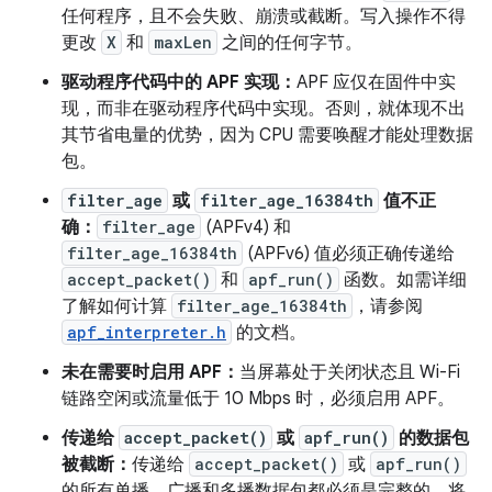
任何程序，且不会失败、崩溃或截断。写入操作不得
更改
X
和
maxLen
之间的任何字节。
驱动程序代码中的 APF 实现：
APF 应仅在固件中实
现，而非在驱动程序代码中实现。否则，就体现不出
其节省电量的优势，因为 CPU 需要唤醒才能处理数据
包。
filter_age
或
filter_age_16384th
值不正
确：
filter_age
(APFv4) 和
filter_age_16384th
(APFv6) 值必须正确传递给
accept_packet()
和
apf_run()
函数。如需详细
了解如何计算
filter_age_16384th
，请参阅
apf_interpreter.h
的文档。
未在需要时启用 APF：
当屏幕处于关闭状态且 Wi-Fi
链路空闲或流量低于 10 Mbps 时，必须启用 APF。
传递给
accept_packet()
或
apf_run()
的数据包
被截断：
传递给
accept_packet()
或
apf_run()
的所有单播、广播和多播数据包都必须是完整的。将