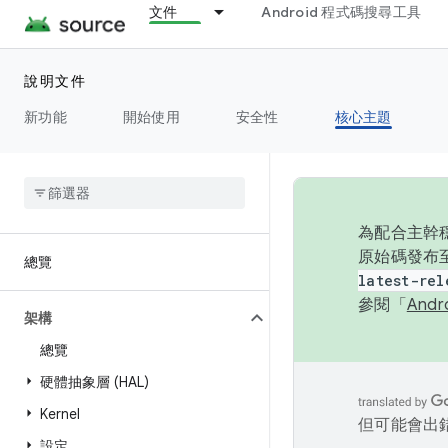
文件
Android 程式碼搜尋工具
說明文件
新功能
開始使用
安全性
核心主題
為配合主幹穩
原始碼發布至
總覽
latest-rel
參閱「
And
架構
總覽
硬體抽象層 (HAL)
Kernel
但可能會出
設定