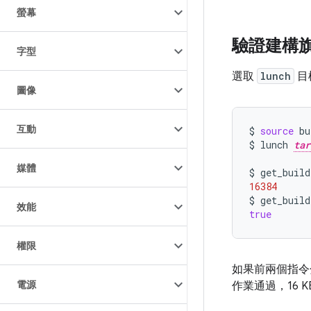
螢幕
驗證建構
字型
選取
lunch
目
圖像
互動
$
source
bu
$
lunch
tar
媒體
$
get_build
16384
$
get_build
效能
true
權限
如果前兩個指
電源
作業通過，16 