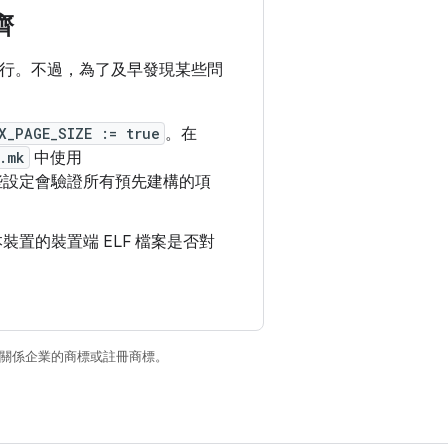
齊
及執行。不過，為了及早發現某些問
X_PAGE_SIZE := true
。在
.mk
中使用
些設定會驗證所有預先建構的項
上版本裝置的裝置端 ELF 檔案是否對
和/或其關係企業的商標或註冊商標。