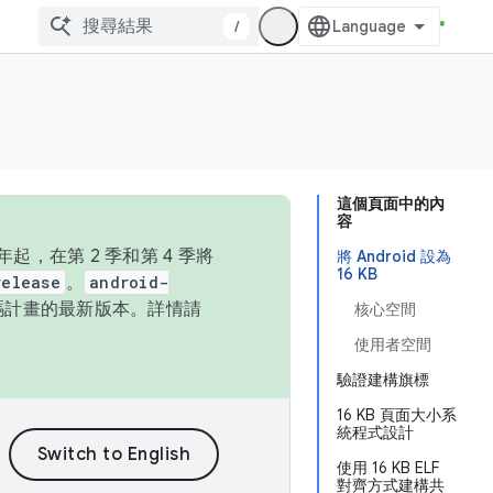
/
這個頁面中的內
容
，在第 2 季和第 4 季將
將 Android 設為
16 KB
release
。
android-
始碼計畫的最新版本。詳情請
核心空間
使用者空間
驗證建構旗標
16 KB 頁面大小系
統程式設計
使用 16 KB ELF
對齊方式建構共