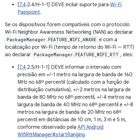
[
7.4
.2.4/H-1-1] DEVE incluir suporte para
Wi-Fi
Passpoint
.
Se os dispositivos forem compatíveis com o protocolo
Wi-Fi Neighbor Awareness Networking (NAN) ao declarar
PackageManager.FEATURE_WIFI_AWARE
e com a
localização por Wi-Fi (tempo de retorno do Wi-Fi — RTT)
ao declarar
PackageManager.FEATURE_WIFI_RTT
, eles:
[
7.4
.2.5/H-1-1] DEVE informar o intervalo com
precisão em +/-1 metro na largura de banda de 160
MHz no 68º percentil (calculado com a função de
distribuição cumulativa), +/-2 metros na largura de
banda de 80 MHz no 68º percentil, +/-4 metros na
largura de banda de 40 MHz no 68º percentil e +/-8
metros na largura de banda de 20 MHz no 68º
percentil em distâncias de 10 cm, 1 m, 3 m e 5 m,
conforme observado pela
API Android
WifiRttManager#startRanging
.