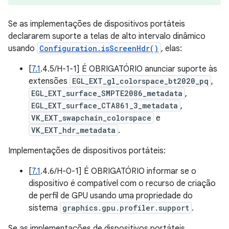
Se as implementações de dispositivos portáteis
declararem suporte a telas de alto intervalo dinâmico
usando
Configuration.isScreenHdr()
, elas:
[
7.1
.4.5/H-1-1] É OBRIGATÓRIO anunciar suporte às
extensões
EGL_EXT_gl_colorspace_bt2020_pq
,
EGL_EXT_surface_SMPTE2086_metadata
,
EGL_EXT_surface_CTA861_3_metadata
,
VK_EXT_swapchain_colorspace
e
VK_EXT_hdr_metadata
.
Implementações de dispositivos portáteis:
[
7.1
.4.6/H-0-1] É OBRIGATÓRIO informar se o
dispositivo é compatível com o recurso de criação
de perfil de GPU usando uma propriedade do
sistema
graphics.gpu.profiler.support
.
Se as implementações de dispositivos portáteis