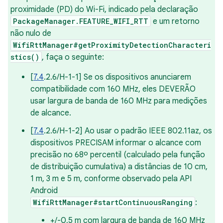
proximidade (PD) do Wi-Fi, indicado pela declaração
PackageManager.FEATURE_WIFI_RTT
e um retorno
não nulo de
WifiRttManager#getProximityDetectionCharacteri
stics()
, faça o seguinte:
[
7.4
.2.6/H-1-1] Se os dispositivos anunciarem
compatibilidade com 160 MHz, eles DEVERÃO
usar largura de banda de 160 MHz para medições
de alcance.
[
7.4
.2.6/H-1-2] Ao usar o padrão IEEE 802.11az, os
dispositivos PRECISAM informar o alcance com
precisão no 68º percentil (calculado pela função
de distribuição cumulativa) a distâncias de 10 cm,
1 m, 3 m e 5 m, conforme observado pela API
Android
WifiRttManager#startContinuousRanging
:
+/-0,5 m com largura de banda de 160 MHz