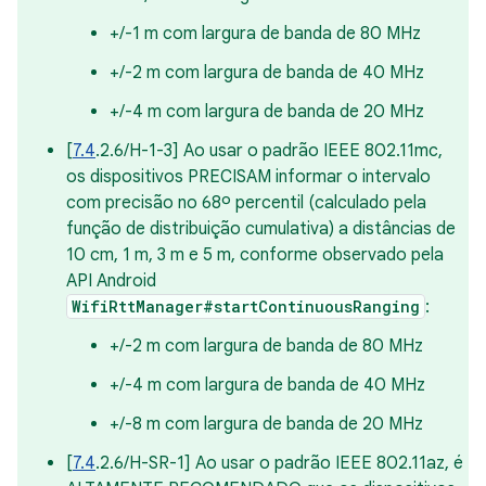
+/-1 m com largura de banda de 80 MHz
+/-2 m com largura de banda de 40 MHz
+/-4 m com largura de banda de 20 MHz
[
7.4
.2.6/H-1-3] Ao usar o padrão IEEE 802.11mc,
os dispositivos PRECISAM informar o intervalo
com precisão no 68º percentil (calculado pela
função de distribuição cumulativa) a distâncias de
10 cm, 1 m, 3 m e 5 m, conforme observado pela
API Android
WifiRttManager#startContinuousRanging
:
+/-2 m com largura de banda de 80 MHz
+/-4 m com largura de banda de 40 MHz
+/-8 m com largura de banda de 20 MHz
[
7.4
.2.6/H-SR-1] Ao usar o padrão IEEE 802.11az, é