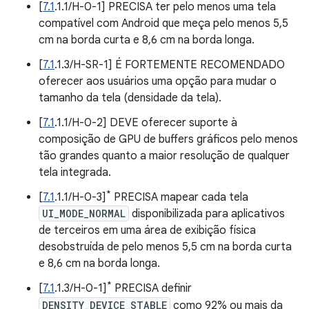
[
7.1
.1.1/H-0-1] PRECISA ter pelo menos uma tela
compatível com Android que meça pelo menos 5,5
cm na borda curta e 8,6 cm na borda longa.
[
7.1
.1.3/H-SR-1] É FORTEMENTE RECOMENDADO
oferecer aos usuários uma opção para mudar o
tamanho da tela (densidade da tela).
[
7.1
.1.1/H-0-2] DEVE oferecer suporte à
composição de GPU de buffers gráficos pelo menos
tão grandes quanto a maior resolução de qualquer
tela integrada.
*
[
7.1
.1.1/H-0-3]
PRECISA mapear cada tela
UI_MODE_NORMAL
disponibilizada para aplicativos
de terceiros em uma área de exibição física
desobstruída de pelo menos 5,5 cm na borda curta
e 8,6 cm na borda longa.
*
[
7.1
.1.3/H-0-1]
PRECISA definir
DENSITY_DEVICE_STABLE
como 92% ou mais da