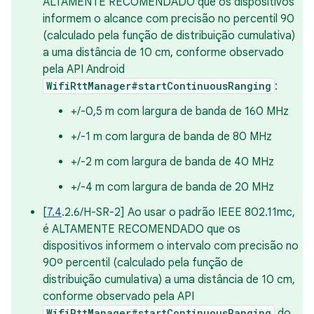
ALTAMENTE RECOMENDADO que os dispositivos
informem o alcance com precisão no percentil 90
(calculado pela função de distribuição cumulativa)
a uma distância de 10 cm, conforme observado
pela API Android
WifiRttManager#startContinuousRanging
:
+/-0,5 m com largura de banda de 160 MHz
+/-1 m com largura de banda de 80 MHz
+/-2 m com largura de banda de 40 MHz
+/-4 m com largura de banda de 20 MHz
[
7.4
.2.6/H-SR-2] Ao usar o padrão IEEE 802.11mc,
é ALTAMENTE RECOMENDADO que os
dispositivos informem o intervalo com precisão no
90º percentil (calculado pela função de
distribuição cumulativa) a uma distância de 10 cm,
conforme observado pela API
WifiRttManager#startContinuousRanging
do