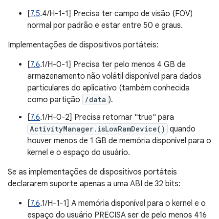
[
7.5
.4/H-1-1] Precisa ter campo de visão (FOV)
normal por padrão e estar entre 50 e graus.
Implementações de dispositivos portáteis:
[
7.6
.1/H-0-1] Precisa ter pelo menos 4 GB de
armazenamento não volátil disponível para dados
particulares do aplicativo (também conhecida
como partição
/data
).
[
7.6
.1/H-0-2] Precisa retornar "true" para
ActivityManager.isLowRamDevice()
quando
houver menos de 1 GB de memória disponível para o
kernel e o espaço do usuário.
Se as implementações de dispositivos portáteis
declararem suporte apenas a uma ABI de 32 bits:
[
7.6
.1/H-1-1] A memória disponível para o kernel e o
espaço do usuário PRECISA ser de pelo menos 416