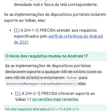
densidade real e física da tela correspondente.
Se as implementações de dispositivos portáteis incluírem
suporte ao Vulkan, elas:
[
7.1
.4.2/H-1-1] PRECISA atender aos requisitos
especificados pelo
perfil de referência do Android
de 2021
.
O início dos requisitos mudou no Android 17
Se
as implementações de dispositivos portáteis
declararem suporte a qualquer ABI de 64 bits (com ou
sem ABI de 32 bits) e retornarem
false
para
ActivityManager.isLowRamDevice()
, elas
:
[
7.1
.4.2/H-2-1] PRECISA oferecer suporte ao
Vulkan 1.1
ou versões mais recentes
.
Fim dos requisitos alterados (2.2.1 > 7.1.4.2/H-2-1)