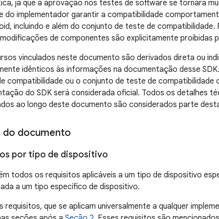
tica, já que a aprovação nos testes de software se tornará muit
de do implementador garantir a compatibilidade comportamen
id, incluindo e além do conjunto de teste de compatibilidade.
e modificações de componentes são explicitamente proibidas 
ursos vinculados neste documento são derivados direta ou in
lmente idênticos às informações na documentação desse SDK
de compatibilidade ou o conjunto de teste de compatibilidad
tação do SDK será considerada oficial. Todos os detalhes té
ados ao longo deste documento são considerados parte desta 
ra do documento
os por tipo de dispositivo
m todos os requisitos aplicáveis a um tipo de dispositivo es
ada a um tipo específico de dispositivo.
 requisitos, que se aplicam universalmente a qualquer impleme
 nas seções após a
Seção 2
. Esses requisitos são mencionados