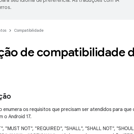
ara seu idioma de preferência. As traduções com IA
rros.
tos
Compatibilidade
ição de compatibilidade 
ção
enumera os requisitos que precisam ser atendidos para que o
 o Android 17.
T", "MUST NOT", "REQUIRED", "SHALL", "SHALL NOT", "SHOU