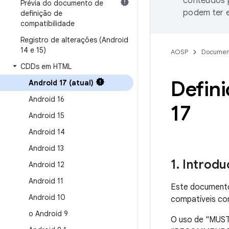
conteúdos p
Prévia do documento de
podem ter e
definição de
compatibilidade
Registro de alterações (Android
14 e 15)
AOSP
Documen
CDDs em HTML
Defin
Android 17 (atual)
Android 16
17
Android 15
Android 14
Android 13
1
.
Introdu
Android 12
Android 11
Este documento 
Android 10
compatíveis com
o Android 9
O uso de "MUS