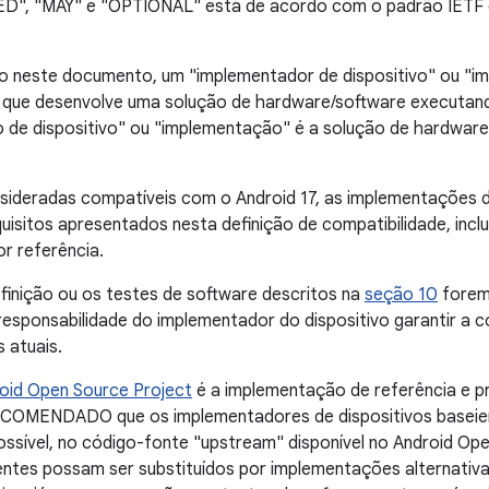
, "MAY" e "OPTIONAL" está de acordo com o padrão IETF d
 neste documento, um "implementador de dispositivo" ou "i
 que desenvolve uma solução de hardware/software executand
 de dispositivo" ou "implementação" é a solução de hardware
sideradas compatíveis com o Android 17, as implementações 
uisitos apresentados nesta definição de compatibilidade, in
r referência.
inição ou os testes de software descritos na
seção 10
forem 
responsabilidade do implementador do dispositivo garantir a 
 atuais.
oid Open Source Project
é a implementação de referência e pr
OMENDADO que os implementadores de dispositivos baseiem
ssível, no código-fonte "upstream" disponível no Android Op
ntes possam ser substituídos por implementações alterna