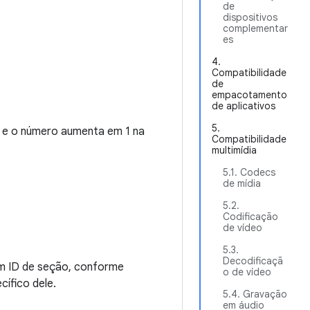
de
dispositivos
complementar
es
4.
Compatibilidade
de
empacotamento
de aplicativos
5.
o, e o número aumenta em 1 na
Compatibilidade
multimídia
5.1. Codecs
de mídia
5.2.
Codificação
de vídeo
5.3.
Decodificaçã
um ID de seção, conforme
o de vídeo
cífico dele.
5.4. Gravação
em áudio