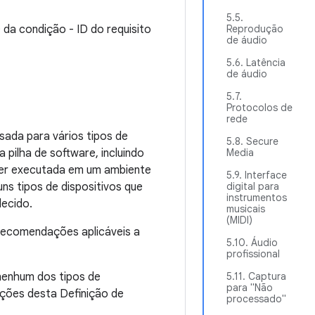
5.5.
D da condição - ID do requisito
Reprodução
de áudio
5.6. Latência
de áudio
5.7.
Protocolos de
rede
sada para vários tipos de
5.8. Secure
 pilha de software, incluindo
Media
 ser executada em um ambiente
5.9. Interface
ns tipos de dispositivos que
digital para
instrumentos
lecido.
musicais
(MIDI)
 recomendações aplicáveis a
5.10. Áudio
profissional
nenhum dos tipos de
5.11. Captura
para "Não
eções desta Definição de
processado"