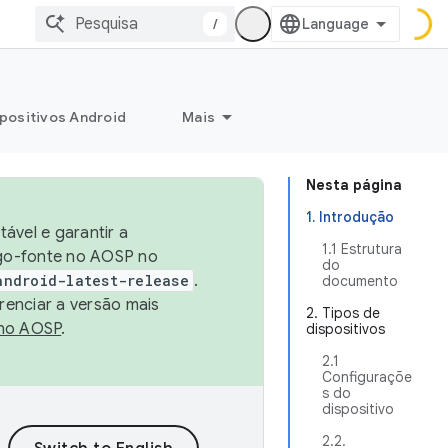
/
positivos Android
Mais
Nesta página
1. Introdução
ável e garantir a
1.1 Estrutura
igo-fonte no AOSP no
do
android-latest-release
.
documento
renciar a versão mais
2. Tipos de
no AOSP
.
dispositivos
2.1
Configuraçõe
s do
dispositivo
2.2.