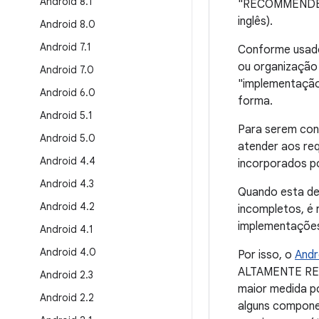
Android 8
.
1
"RECOMMENDED"
inglês).
Android 8
.
0
Android 7
.
1
Conforme usado
ou organização
Android 7
.
0
"implementação
Android 6
.
0
forma.
Android 5
.
1
Para serem con
Android 5
.
0
atender aos req
Android 4
.
4
incorporados po
Android 4
.
3
Quando esta def
Android 4
.
2
incompletos, é 
implementações
Android 4
.
1
Android 4
.
0
Por isso, o
Andr
ALTAMENTE REC
Android 2
.
3
maior medida po
Android 2
.
2
alguns compone