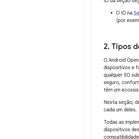
ID da seção seg
O ID na
Se
(por exemp
2
.
Tipos de
O Android Open 
dispositivos e 
qualquer SO sub
seguro, conform
têm um ecossist
Nesta seção, de
cada um deles.
Todas as imple
dispositivos de
compatibilidade