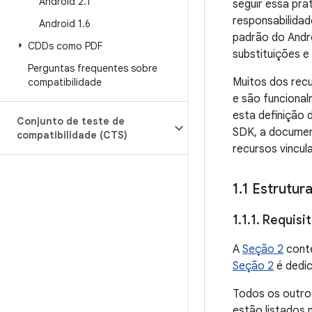
Android 2
.
1
seguir essa prá
responsabilida
Android 1
.
6
padrão do Andro
CDDs como PDF
substituições 
Perguntas frequentes sobre
Muitos dos rec
compatibilidade
e são funciona
esta definição 
Conjunto de teste de
SDK, a documen
compatibilidade (CTS)
recursos vincul
1
.
1 Estrutu
1
.
1
.
1
.
Requisit
A
Seção 2
conté
Seção 2
é dedic
Todos os outros
estão listados