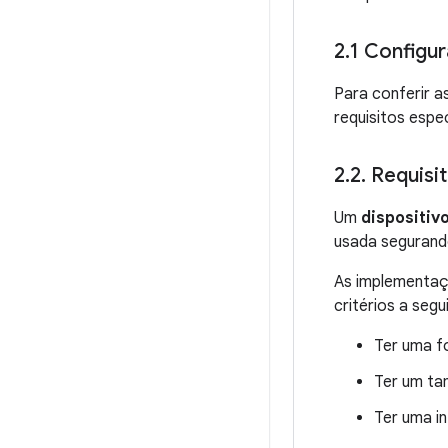
2
.
1 Configur
Para conferir a
requisitos espe
2
.
2
.
Requisit
Um
dispositivo
usada segurand
As implementaç
critérios a segui
Ter uma f
Ter um tam
Ter uma i