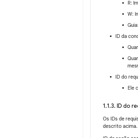
R: I
W: I
Guia
ID da con
Quan
Quan
mesm
ID do requ
Ele 
1
.
1
.
3
.
ID do re
Os IDs de requi
descrito acima.