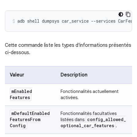
Cette commande liste les types d'informations présentés
ci-dessous.
Valeur
Description
m
Enabled
Fonctionnalités actuellement
Features
activées.
m
Default
Enabled
Fonctionnalités facultatives
Features
From
config
_
allowed
_
listées dans
Config
optional
_
car
_
features
.