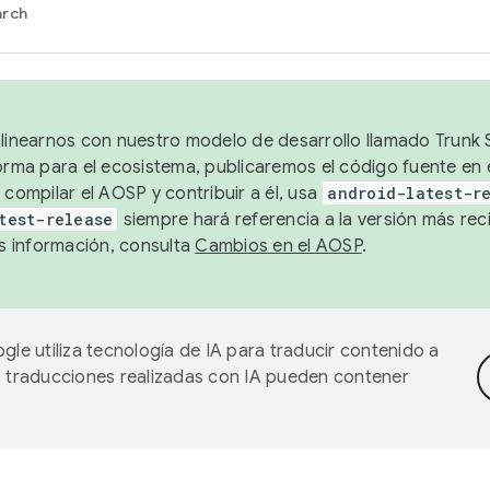
arch
alinearnos con nuestro modelo de desarrollo llamado Trunk S
forma para el ecosistema, publicaremos el código fuente en
 compilar el AOSP y contribuir a él, usa
android-latest-r
test-release
siempre hará referencia a la versión más reci
 información, consulta
Cambios en el AOSP
.
gle utiliza tecnología de IA para traducir contenido a
as traducciones realizadas con IA pueden contener