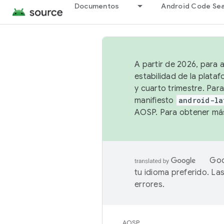
Documentos
Android Code Se
A partir de 2026, para 
estabilidad de la plata
y cuarto trimestre. Para
manifiesto
android-la
AOSP. Para obtener más
Goo
tu idioma preferido. L
errores.
AOSP